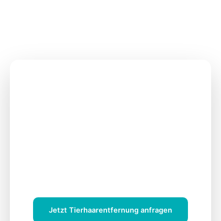
Tierhaarentfernung im
Auto in Bielefeld –
gründlich & effektiv
Professionelle Entfernung von Hunde- und
Katzenhaaren aus Sitzen, Teppichen und
Kofferraum. Auch tiefsitzende Tierhaare werden
gezielt gelöst und abgesaugt.
Jetzt Tierhaarentfernung anfragen